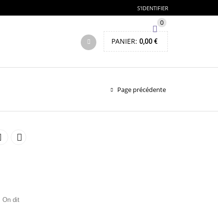
S'IDENTIFIER
0
PANIER:
0,00
€
Page précédente
 On dit