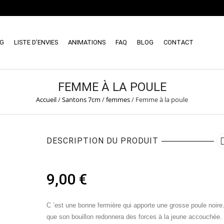
NG
LISTE D’ENVIES
ANIMATIONS
FAQ
BLOG
CONTACT
FEMME À LA POULE
Accueil
/
Santons 7cm
/
femmes
/
Femme à la poule
DESCRIPTION DU PRODUIT
9,00
€
C ’est une bonne fermière qui apporte une grosse poule noire.
que son bouillon redonnera des forces à la jeune accouchée.