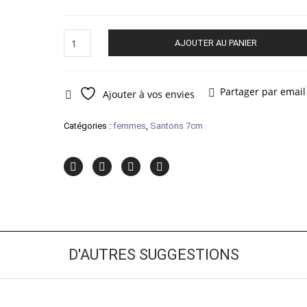
quantité
AJOUTER AU PANIER
de
Femme
à
la
Partager par email
Ajouter à vos envies
poule
Catégories :
femmes
,
Santons 7cm
D'AUTRES SUGGESTIONS