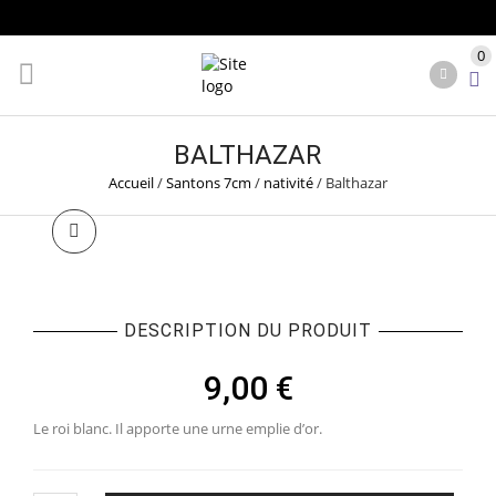
0
BALTHAZAR
Accueil
/
Santons 7cm
/
nativité
/
Balthazar
DESCRIPTION DU PRODUIT
9,00
€
Le roi blanc. Il apporte une urne emplie d’or.