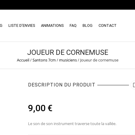
NG
LISTE D’ENVIES
ANIMATIONS
FAQ
BLOG
CONTACT
JOUEUR DE CORNEMUSE
Accueil
/
Santons 7cm
/
musiciens
/
Joueur de cornemuse
DESCRIPTION DU PRODUIT
9,00
€
Le son de son instrument traverse toute la vallée.