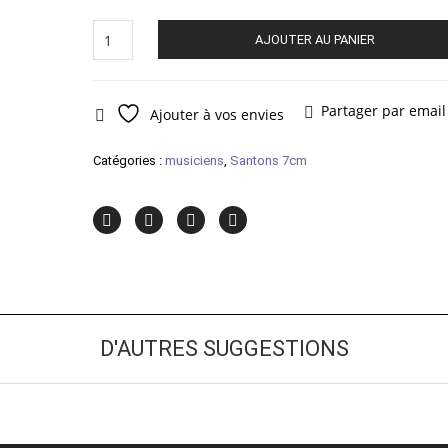
quantité
AJOUTER AU PANIER
de
Joueur
de
cornemuse
Partager par email
Ajouter à vos envies
Catégories :
musiciens
,
Santons 7cm
D'AUTRES SUGGESTIONS