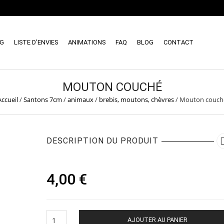
NG
LISTE D’ENVIES
ANIMATIONS
FAQ
BLOG
CONTACT
MOUTON COUCHÉ
Accueil
/
Santons 7cm
/
animaux
/
brebis, moutons, chèvres
/
Mouton couch
DESCRIPTION DU PRODUIT
4,00
€
quantité
AJOUTER AU PANIER