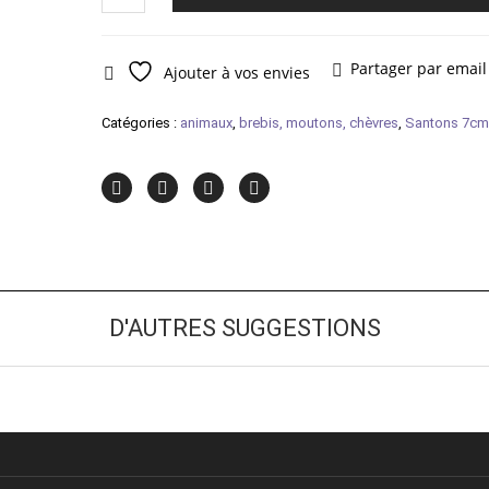
de
Mouton
couché
Partager par email
Ajouter à vos envies
Catégories :
animaux
,
brebis, moutons, chèvres
,
Santons 7cm
D'AUTRES SUGGESTIONS