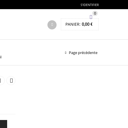
S'IDENTIFIER
0
PANIER:
0,00
€
Page précédente
é