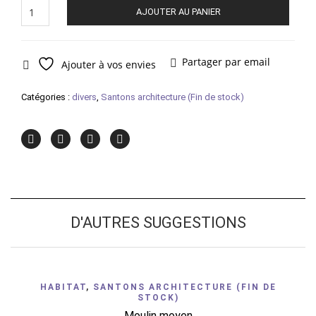
quantité
AJOUTER AU PANIER
de
Cabanon
cyprès
Partager par email
Ajouter à vos envies
Catégories :
divers
,
Santons architecture (Fin de stock)
D'AUTRES SUGGESTIONS
HABITAT
,
SANTONS ARCHITECTURE (FIN DE
STOCK)
Moulin moyen