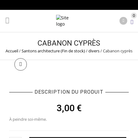
0
CABANON CYPRÈS
Accueil
/
Santons architecture (Fin de stock)
/
divers
/
Cabanon cyprès
DESCRIPTION DU PRODUIT
3,00
€
À peindre soi-même.