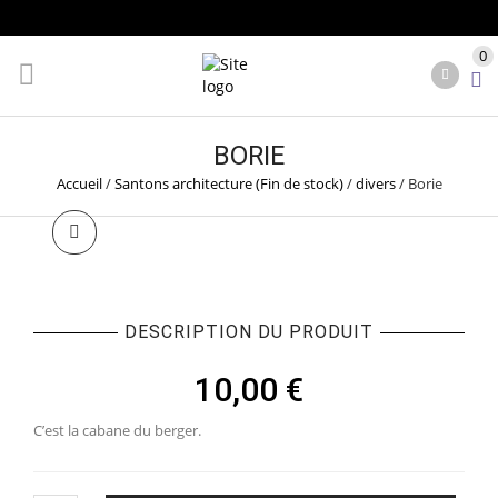
0
BORIE
Accueil
/
Santons architecture (Fin de stock)
/
divers
/
Borie
DESCRIPTION DU PRODUIT
10,00
€
C’est la cabane du berger.